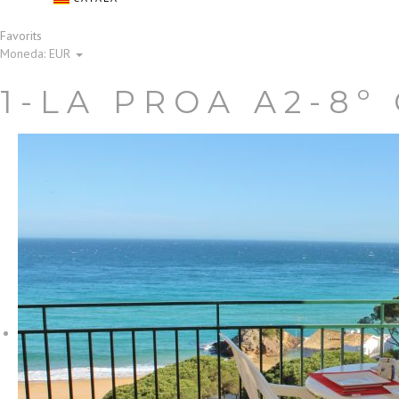
Favorits
Moneda:
EUR
1-LA PROA A2-8