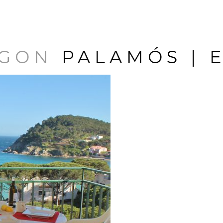
º GON
PALAMÓS |