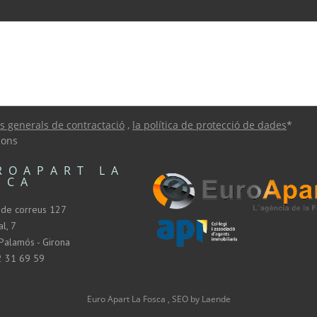
s generals de contractació
,
la política de protecció de dades
*
ions
ROAPART LA
SCA
 de correus 127
l, 7
Palamós - Girona
2 31 69 59
Euro Apart La Fosca , SEO by Laende