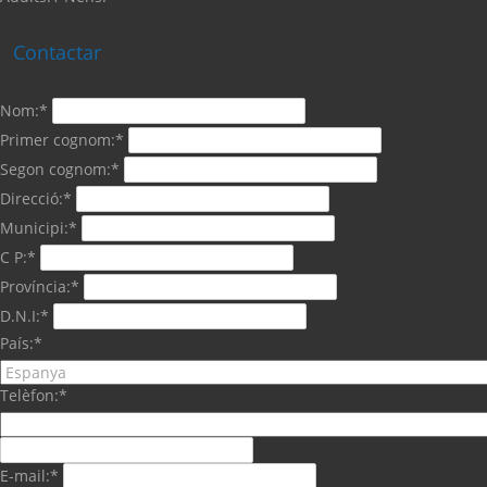
Contactar
Nom:*
Primer cognom:*
Segon cognom:*
Direcció:*
Municipi:*
C P:*
Província:*
D.N.I:*
País:*
Telèfon:*
E-mail:*