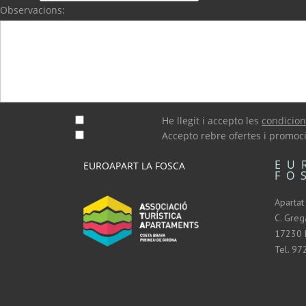
Observacions:
He llegit i accepto les
condicion
Accepto rebre ofertes i promoc
EU
EUROAPART LA FOSCA
FO
Apartat
C. Grega
17230 
Tel. 97