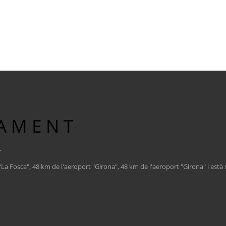
AMENT
.
"La Fosca", 48 km de l'aeroport "Girona", 48 km de l'aeroport "Girona" i està s