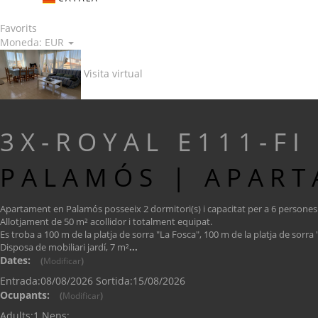
Favorits
Moneda:
EUR
Visita virtual
3X-ROYAL E111-FI
PALAMÓS |
APART
Apartament en Palamós posseeix 2 dormitori(s) i capacitat per a 6 persones
Allotjament de 50 m² acollidor i totalment equipat.
Es troba a 100 m de la platja de sorra "La Fosca", 100 m de la platja de sorra 
Disposa de mobiliari jardí, 7 m²
...
Dates:
(
Modificar
)
Entrada:
08/08/2026
Sortida:
15/08/2026
Ocupants:
(
Modificar
)
Adults:
1
Nens: