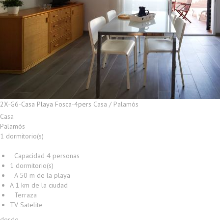
2X-G6-Casa Playa Fosca-4pers
Casa / Palamós
Casa
Palamós
1 dormitorio(s)
Capacidad 4 personas
1 dormitorio(s)
A 50 m de la playa
A 1 km de la ciudad
Terraza
TV Satelite
desde