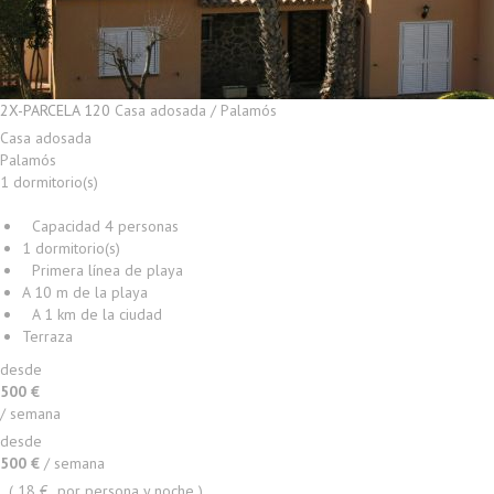
2X-PARCELA 120
Casa adosada / Palamós
Casa adosada
Palamós
1 dormitorio(s)
Capacidad 4 personas
1 dormitorio(s)
Primera línea de playa
A 10 m de la playa
A 1 km de la ciudad
Terraza
desde
+ INFO
500 €
/ semana
desde
500 €
/ semana
( 18 € por persona y noche )