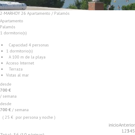
2-MARHOY 26
Apartamento / Palamós
Apartamento
Palamós
1 dormitorio(s)
Capacidad 4 personas
1 dormitorio(s)
A 100 m de la playa
Acceso Internet
Terraza
Vistas al mar
desde
+ INFO
700 €
/ semana
desde
700 €
/ semana
( 25 € por persona y noche )
inicio
Anterior
1
2
3
4
5
Total:
56
(10 páginas)