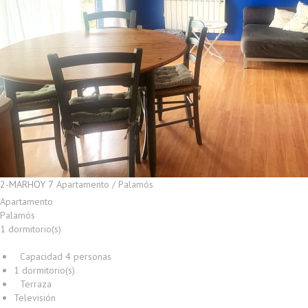
2-MARHOY 7
Apartamento / Palamós
Apartamento
Palamós
1 dormitorio(s)
Capacidad 4 personas
1 dormitorio(s)
Terraza
Televisión