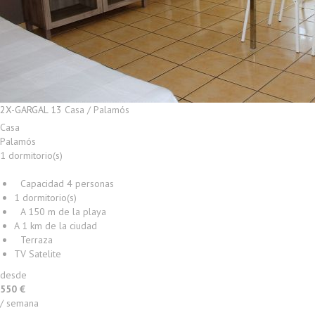
2X-GARGAL 13
Casa / Palamós
Casa
Palamós
1 dormitorio(s)
Capacidad 4 personas
1 dormitorio(s)
A 150 m de la playa
A 1 km de la ciudad
Terraza
TV Satelite
desde
+ INFO
550 €
/ semana