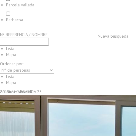
Parcela vallada
Barbacoa
Nº REFERENCIA / NOMBRE
Nueva busqueda
Lista
Mapa
Ordenar por:
Lista
Mapa
2-CALA MARGARIDA 2º
Añadir a favoritos