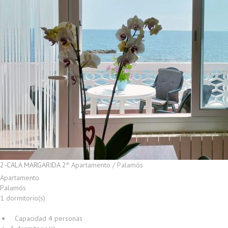
2-CALA MARGARIDA 2º
Apartamento / Palamós
Apartamento
Palamós
1 dormitorio(s)
Capacidad 4 personas