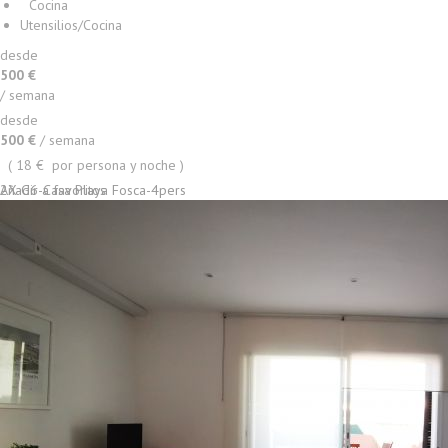
Cocina
Utensilios/Cocina
desde
+ INFO
500 €
/ semana
desde
500 €
/ semana
( 18 € por persona y noche )
2X-G6-Casa Playa Fosca-4pers
Añadir a favoritos