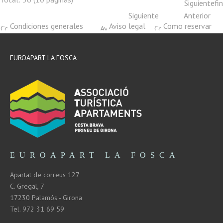
Siguiente
fin
Siguiente
Anterior
Condiciones generales
Aviso legal
Como reservar
EUROAPART LA FOSCA
EUROAPART LA FOSCA
Apartat de correus 127
C. Gregal, 7
17230 Palamós - Girona
Tel. 972 31 69 59